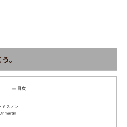
こう。
目次
 ミスノン
martin