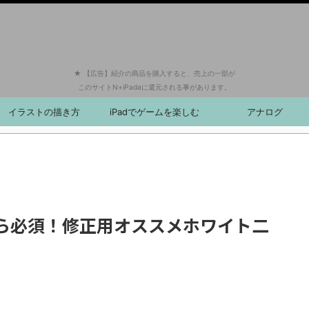
★ 【広告】紹介の商品を購入すると、売上の一部が
このサイトN+iPadaに還元される事があります。
イラストの描き方
iPadでゲームを楽しむ
アナログ
ら必須！修正用オススメホワイト二