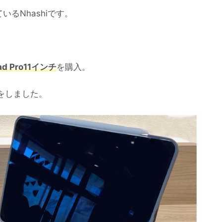
いるNhashiです。
ad Pro11インチ
を購入。
をしました。