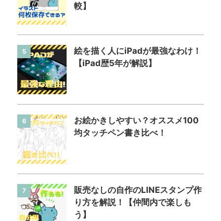
較】
絵を描く人にiPadが最強なわけ！
5
【iPad歴5年が解説】
お絵かきしやすい？オススメ100
6
均タッチペン書き比べ！
販売なしの自作のLINEスタンプ作
7
り方を解説！【仲間内で楽しも
う】