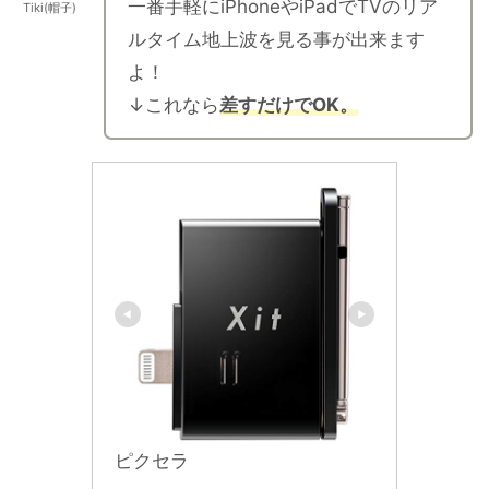
一番手軽にiPhoneやiPadでTVのリア
Tiki(帽子)
ルタイム地上波を見る事が出来ます
よ！
↓これなら
差すだけでOK。
ピクセラ