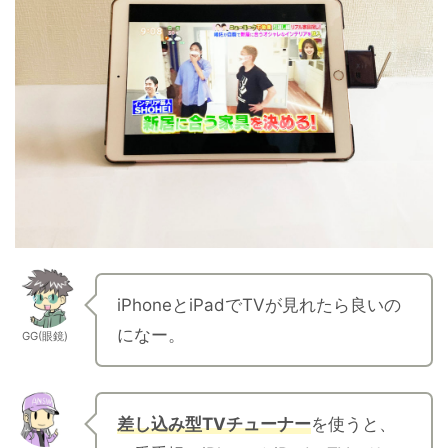
iPhoneとiPadでTVが見れたら良いの
になー。
GG(眼鏡)
差し込み型TVチューナー
を使うと、