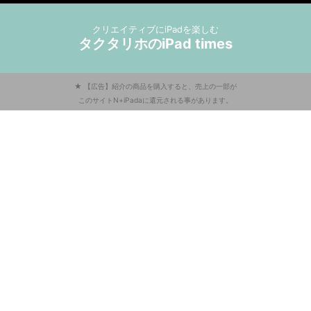
クリエイティブにiPadを楽しむ
タクタリホのiPad times
★ 【広告】紹介の商品を購入すると、売上の一部が
このサイトN+iPadaに還元される事があります。